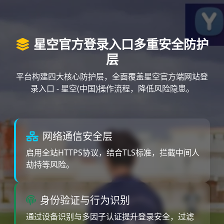
星空官方登录入口多重安全防护
层
平台构建四大核心防护层，全面覆盖星空官方端网站登
录入口 - 星空(中国)操作流程，降低风险隐患。
网络通信安全层
启用全站HTTPS协议，结合TLS标准，拦截中间人
劫持等风险。
身份验证与行为识别
通过设备识别与多因子认证提升登录安全，过滤