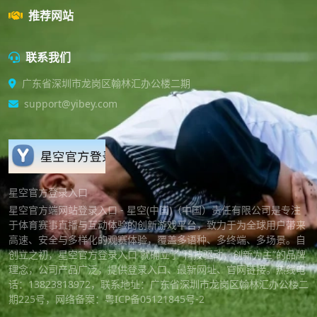
推荐网站
联系我们
广东省深圳市龙岗区翰林汇办公楼二期
support@yibey.com
星空官方登录入口
星空官方端网站登录入口 - 星空(中国)（中国）责任有限公司是专注
于体育赛事直播与互动体验的创新游戏平台，致力于为全球用户带来
高速、安全与多样化的观赛体验，覆盖多语种、多终端、多场景。自
创立之初，星空官方登录入口 就确立了“科技驱动，创新为主”的品牌
理念，公司产品广泛，提供登录入口、最新网址、官网链接。热线电
话：13823818972，联系地址：广东省深圳市龙岗区翰林汇办公楼二
期225号，网络备案：粤ICP备05121845号-2